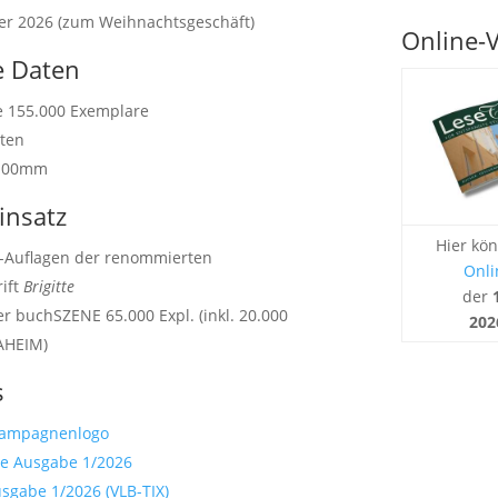
r 2026 (zum Weihnachtsgeschäft)
Online-
e Daten
 155.000 Exemplare
ten
 100mm
insatz
Hier kön
o-Auflagen der renommierten
Onli
rift
Brigitte
der
er buchSZENE 65.000 Expl. (inkl. 20.000
202
AHEIM)
s
Kampagnenlogo
te Ausgabe 1/2026
usgabe 1/2026 (VLB-TIX)