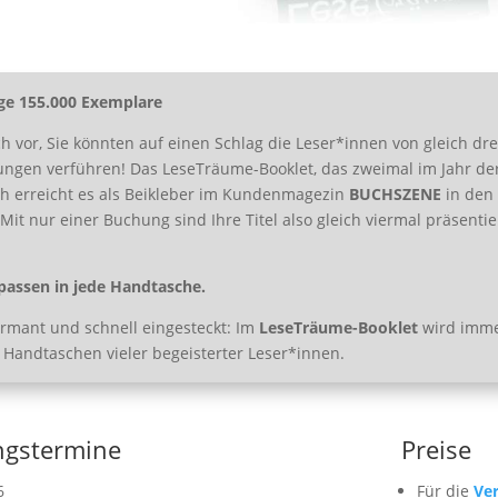
ge 155.000 Exemplare
ich vor, Sie könnten auf einen Schlag die Leser*innen von gleich dr
ngen verführen! Das LeseTräume-Booklet, das zweimal im Jahr de
ch erreicht es als Beikleber im Kundenmagezin
BUCHSZENE
in den 
it nur einer Buchung sind Ihre Titel also gleich viermal präsentie
assen in jede Handtasche.
armant und schnell eingesteckt: Im
LeseTräume-Booklet
wird immer
 Handtaschen vieler begeisterter Leser*innen.
ngstermine
Preise
6
Für die
Ver