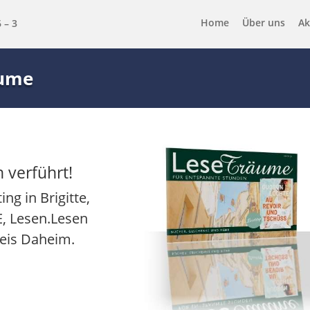
Home
Über uns
Ak
 – 3
äume
 verführt!
ng in Brigitte,
 Lesen.Lesen
eis Daheim.