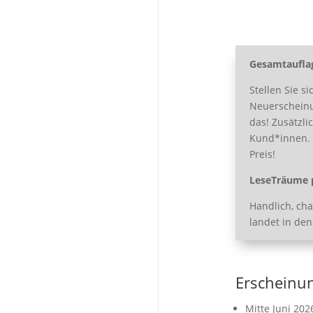
Gesamtaufla
Stellen Sie s
Neuerscheinu
das! Zusätzli
Kund*innen. M
Preis!
LeseTräume p
Handlich, ch
landet in den
Erscheinu
Mitte Juni 202