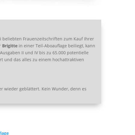
ei beliebten Frauenzeitschriften zum Kauf Ihrer
r
Brigitte
in einer Teil-Aboauflage beiliegt, kann
Ausgaben II und IV bis zu 65.000 potentielle
rt und das alles zu einem hochattraktiven
 wieder geblättert. Kein Wunder, denn es
lage