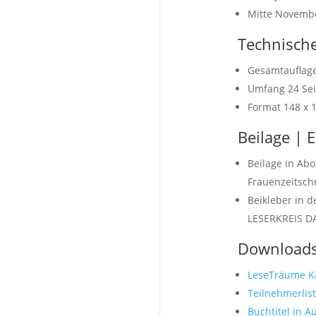
Mitte Novembe
Technisch
Gesamtauflage
Umfang 24 Sei
Format 148 x
Beilage | E
Beilage in Ab
Frauenzeitsch
Beikleber in d
LESERKREIS D
Download
LeseTräume 
Teilnehmerlis
Buchtitel in A