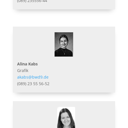
(089) 235556-44
Alina Kabs
Grafik
akabs@bwd9.de
(089) 23 55 56-52